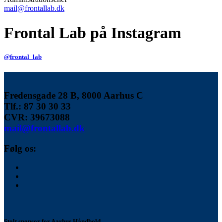
mail@frontallab.dk
Frontal Lab på Instagram
@frontal_lab
Fredensgade 28 B, 8000 Aarhus C
Tlf.: 87 30 30 33
CVR:
39673088
mail@frontallab.dk
Følg os:
Stolt sponsor for Aarhus Håndbold