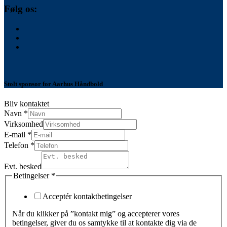
Følg os:
Stolt sponsor for Aarhus Håndbold
Bliv kontaktet
Navn
*
Virksomhed
E-mail
*
Telefon
*
Evt. besked
Betingelser
*
Acceptér kontaktbetingelser
Når du klikker på ”kontakt mig” og accepterer vores
betingelser, giver du os samtykke til at kontakte dig via de