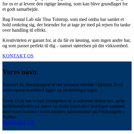
for os er at levere den rigtige løsning, som kan blive grundlaget for
et godt samarbejde.
Bag Frontal Lab står Tina Tolstrup, som med omhu har samlet et
hold omkring sig, der brænder for at tage jer med på rejsen fra tanke
over handling til effekt.
Kreativiteten er garant for, at du får en løsning, som ingen andre har,
og som passer perfekt til dig – uanset størrelsen på din virksomhed.
KONTAKT OS
Vores navn
Navnet? Ja, frontallappen er det primære område i hjernen, hvor
vores opmærksomhed ligger og beslutninger tages.
I over 15 år har vi haft fornøjelsen af at udfordre denne del, sætte
opfindsomheden på prøve og skabt innovative løsninger sammen
med vores kunder i vores kreative laboratorium på Fredensgade i
Aarhus.
KONTAKT OS