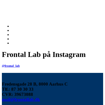
Frontal Lab på Instagram
@frontal_lab
Fredensgade 28 B, 8000 Aarhus C
Tlf.: 87 30 30 33
CVR:
39673088
mail@frontallab.dk