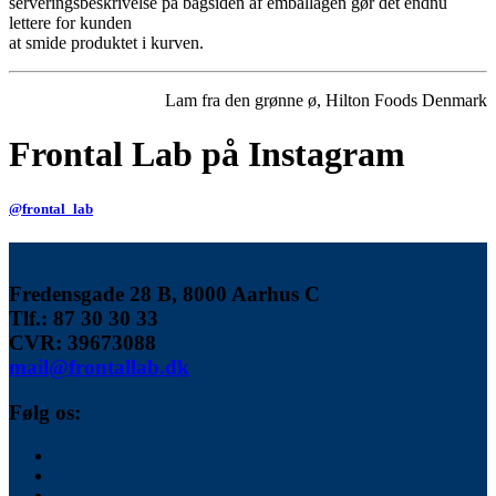
serveringsbeskrivelse på bagsiden af emballagen gør det endnu
lettere for kunden
at smide produktet i kurven.
Lam fra den grønne ø, Hilton Foods Denmark
Frontal Lab på Instagram
@frontal_lab
Fredensgade 28 B, 8000 Aarhus C
Tlf.: 87 30 30 33
CVR:
39673088
mail@frontallab.dk
Følg os: