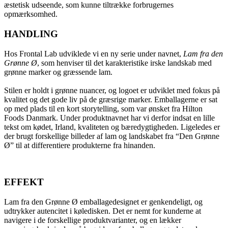
æstetisk udseende, som kunne tiltrække forbrugernes
opmærksomhed.
HANDLING
Hos Frontal Lab udviklede vi en ny serie under navnet,
Lam fra den
Grønne Ø
, som henviser til det karakteristike irske landskab med
grønne marker og græssende lam.
Stilen er holdt i grønne nuancer, og logoet er udviklet med fokus på
kvalitet og det gode liv på de græsrige marker. Emballagerne er sat
op med plads til en kort storytelling, som var ønsket fra Hilton
Foods Danmark. Under produktnavnet har vi derfor indsat en lille
tekst om kødet, Irland, kvaliteten og bæredygtigheden. Ligeledes er
der brugt forskellige billeder af lam og landskabet fra “Den Grønne
Ø” til at differentiere produkterne fra hinanden.
EFFEKT
Lam fra den Grønne Ø emballagedesignet er genkendeligt, og
udtrykker autencitet i køledisken. Det er nemt for kunderne at
navigere i de forskellige produktvarianter, og en lækker